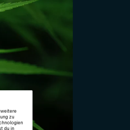
 weitere
bung zu
echnologien
t du in