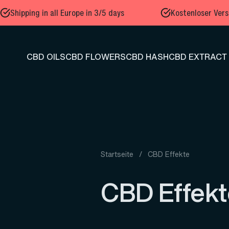
Zum Inhalt springen
Shipping in all Europe in 3/5 days
Kostenloser Vers
CBD OILS
CBD FLOWERS
CBD HASH
CBD EXTRACT
Startseite
/
CBD Effekte
CBD Effekt