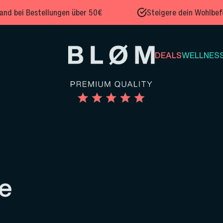
and bei Bestellungen über 50€
Steigere dein Wohlbefi
DEALS
WELLNESS
e