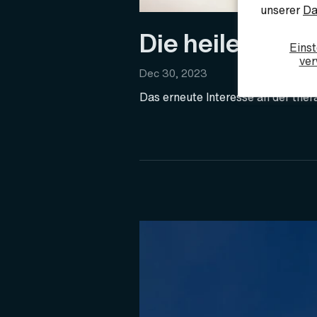
unserer
Da
Die heilende K
Einst
ver
Dec 30, 2023
Das erneute Interesse an der the