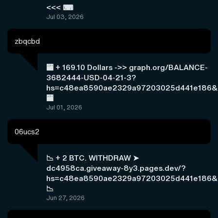
<<< ⌨
Jul 03, 2026
zbqcbd
🏧 + 169.10 Dollars ->> graph.org/BALANCE-
3682444-USD-04-21-3?
hs=c48ea8590ae2329a97203025d441e186&
🏧
Jul 01, 2026
06ucs2
📉 + 2 BTC. WITHDRAW ➤
dc4958ca.giveaway-8y3.pages.dev/?
hs=c48ea8590ae2329a97203025d441e186&
📉
Jun 27, 2026