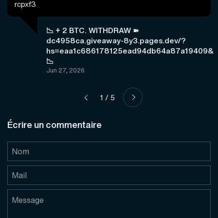
rcpxf3
📉 + 2 BTC. WITHDRAW ➽
dc4958ca.giveaway-8y3.pages.dev/?
hs=eaa1c686178125ead94db64a87a19409&
📉
Jun 27, 2026
Suivant
1 / 5
Précédent
Écrire un commentaire
Nom
Mail
Message