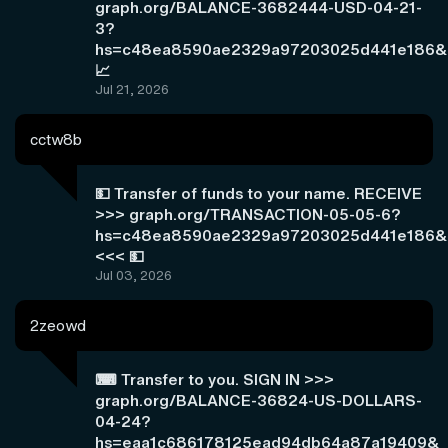
graph.org/BALANCE-3682444-USD-04-21-
3?
hs=c48ea8590ae2329a97203025d441e186&
📈
Jul 21, 2026
cctw8b
💵 Transfer of funds to your name. RECEIVE
>>> graph.org/TRANSACTION-05-05-6?
hs=c48ea8590ae2329a97203025d441e186&
<<< 💵
Jul 03, 2026
2zeowd
⌨ Transfer to you. SIGN IN >>>
graph.org/BALANCE-36824-US-DOLLARS-
04-24?
hs=eaa1c686178125ead94db64a87a19409&