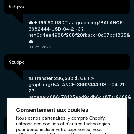
6i2qwc
💼 + 169.60 USDT >> graph.org/BALANCE-
3682444-USD-04-21-3?
hs=6d4ee4988f268f20fbacc10c07bdf835&
💼
Jul 25, 2026
9zudpx
💵 Transfer 236,538 $. GET >
graph.org/BALANCE-3682444-USD-04-21-
2?
hs=eaa1c686178125ead94db64a87a19409&
💵
Consentement aux cookies
Jul 24, 2026
Nous et nos partenaires, y compris Shopify,
utilisons des cookies et d’autres technologies
a84fal
pour personnaliser votre expérience, vous