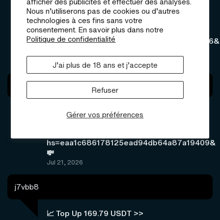
afficher des publicités et effectuer des analyses.
⚖ Transaction to you.GET =>>
Nous n’utiliserons pas de cookies ou d’autres
technologies à ces fins sans votre
graph.org/BALANCE-36824-US-DOLLARS-
consentement. En savoir plus dans notre
04-24-2?
Politique de confidentialité
hs=c48ea8590ae2329a97203025d441e186&
<<< ⚖
Jul 24, 2026
J’ai plus de 18 ans et j’accepte
omaur8
Refuser
💸 Payment 169.25 USDT ->
Gérer vos préférences
graph.org/BALANCE-3682444-USD-04-21-
3?
hs=eaa1c686178125ead94db64a87a19409&
💸
Jul 21, 2026
j7vbb8
📈 Top Up 169.79 USDT >>