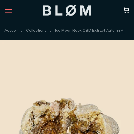
Passer au contenu
Accueil
/
Collections
/
Ice Moon Rock CBD Extract Autumn Promo